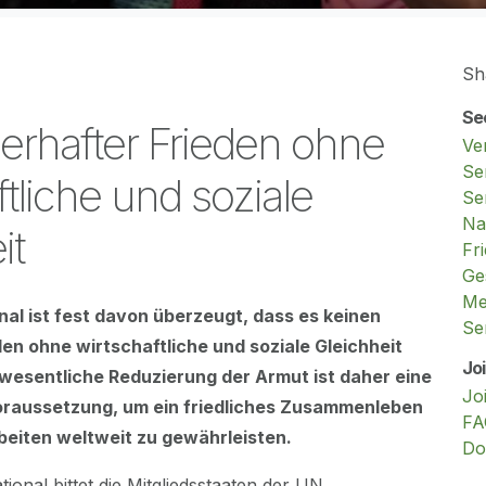
Sh
Se
erhafter Frieden ohne
Ve
Se
ftliche und soziale
Se
Na
it
Fr
Ge
Me
nal ist fest davon überzeugt, dass es keinen
Se
en ohne wirtschaftliche und soziale Gleichheit
Jo
wesentliche Reduzierung der Armut ist daher eine
Jo
raussetzung, um ein friedliches Zusammenleben
FA
iten weltweit zu gewährleisten.
Do
tional bittet die Mitgliedsstaaten der UN