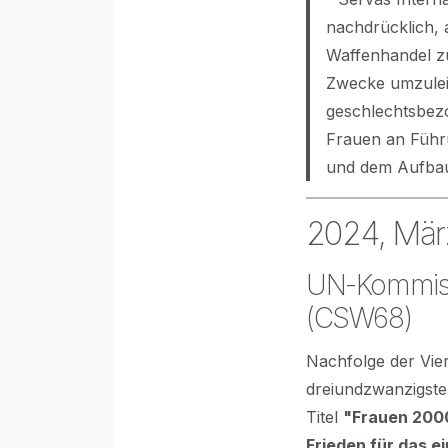
nachdrücklich, 
Waffenhandel zu
Zwecke umzulei
geschlechtsbezo
Frauen an Führu
und dem Aufbau
2024, Mär
UN-Kommissi
(CSW68)
Nachfolge der Vie
dreiundzwanzigst
Titel
"Frauen 2000
Frieden für das 