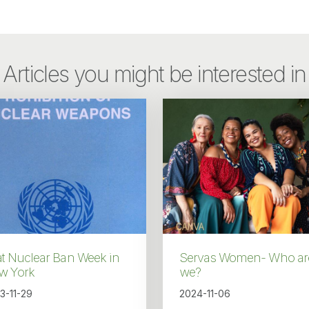
Articles you might be interested in
at Nuclear Ban Week in
Servas Women- Who ar
w York
we?
3-11-29
2024-11-06