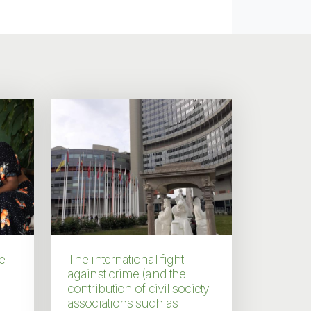
e
The international fight
against crime (and the
contribution of civil society
associations such as