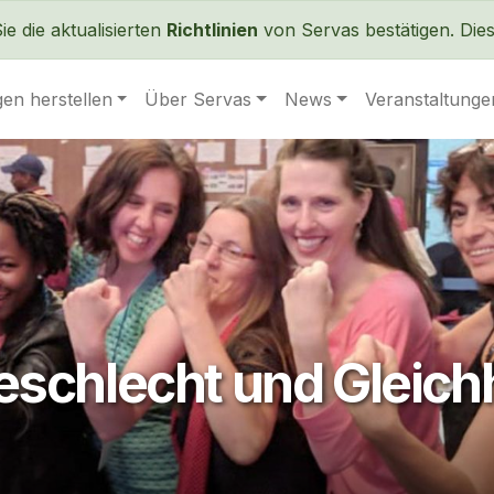
Direkt zum Inhalt
 die aktualisierten
Richtlinien
von Servas bestätigen. Dies 
en herstellen
Über Servas
News
Veranstaltunge
eschlecht und Gleich