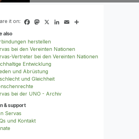
are it on:
Facebook
Mastodon
X
LinkedIn
Email
Share
e also
rbindungen herstellen
rvas bei den Vereinten Nationen
rvas-Vertreter bei den Vereinten Nationen
chhaltige Entwicklung
ieden und Abrüstung
schlecht und Gleichheit
nschenrechte
rvas bei der UNO - Archiv
in & support
in Servas
Qs und Kontakt
nate