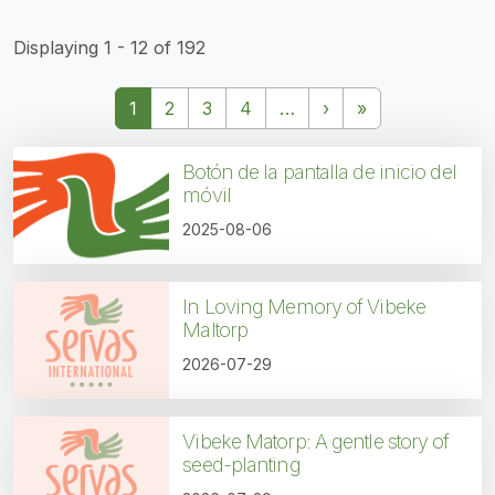
Displaying 1 - 12 of 192
Paginación
Siguiente página
Última página
1
2
3
4
…
›
»
Botón de la pantalla de inicio del
móvil
2025-08-06
In Loving Memory of Vibeke
Maltorp
2026-07-29
Vibeke Matorp: A gentle story of
seed-planting