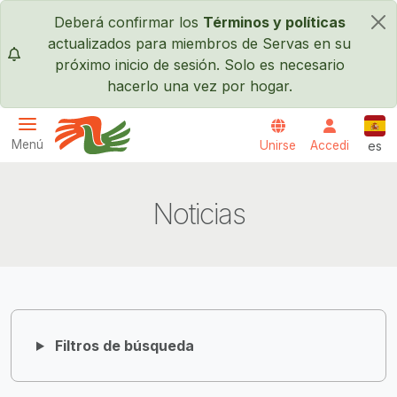
Pasar al contenido principal
Deberá confirmar los
Términos y políticas
×
actualizados para miembros de Servas en su
próximo inicio de sesión. Solo es necesario
hacerlo una vez por hogar.
Espa
Menú
Unirse
Accedi
es
Servas International
Noticias
Filtros de búsqueda