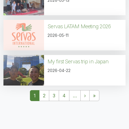
2026-05-13
Servas LATAM Meeting 2026
2026-05-11
My first Servas trip in Japan
2026-04-22
Paginación
Siguiente página
Última página
1
2
3
4
…
›
»