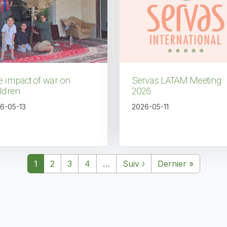
 impact of war on
Servas LATAM Meeting
ldren
2026
6-05-13
2026-05-11
Page suivante
Dernière
1
2
3
4
…
Suiv
›
Dernier
»