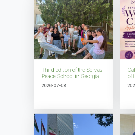
Third edition of the Servas
Cal
Peace School in Georgia
of
2026-07-08
202