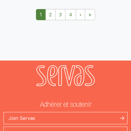
Pagination
Page suivante
Dernière page
1
2
3
4
›
»
Adhérer et soutenir
Join Servas