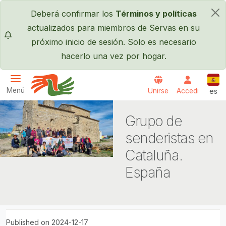
Pasar al contenido principal
Deberá confirmar los
Términos y políticas
×
actualizados para miembros de Servas en su
próximo inicio de sesión. Solo es necesario
hacerlo una vez por hogar.
Espa
Menú
Unirse
Accedi
es
Servas International
Grupo de
senderistas en
Cataluña.
España
Published on 2024-12-17