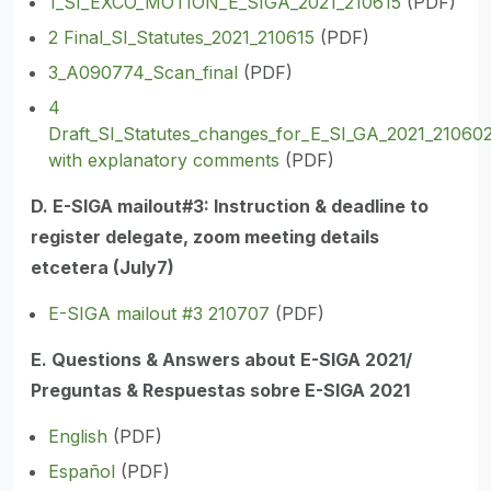
1_SI_EXCO_MOTION_E_SIGA_2021_210615
(PDF)
2 Final_SI_Statutes_2021_210615
(PDF)
3_A090774_Scan_final
(PDF)
4
Draft_SI_Statutes_changes_for_E_SI_GA_2021_21060
with explanatory comments
(PDF)
D. E-SIGA mailout#3: Instruction & deadline to
register delegate, zoom meeting details
etcetera (July7)
E-SIGA mailout #3 210707
(PDF)
E. Questions & Answers about E-SIGA 2021/
Preguntas & Respuestas sobre E-SIGA 2021
English
(PDF)
Español
(PDF)