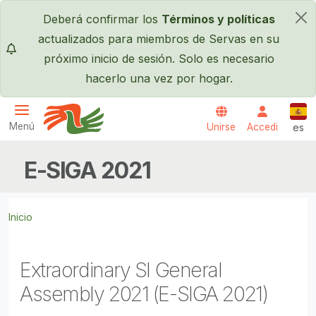
Pasar al contenido principal
Deberá confirmar los
Términos y políticas
×
actualizados para miembros de Servas en su
próximo inicio de sesión. Solo es necesario
hacerlo una vez por hogar.
Espa
Menú
Unirse
Accedi
es
Servas International
E-SIGA 2021
Inicio
Extraordinary SI General
Assembly 2021 (E-SIGA 2021)