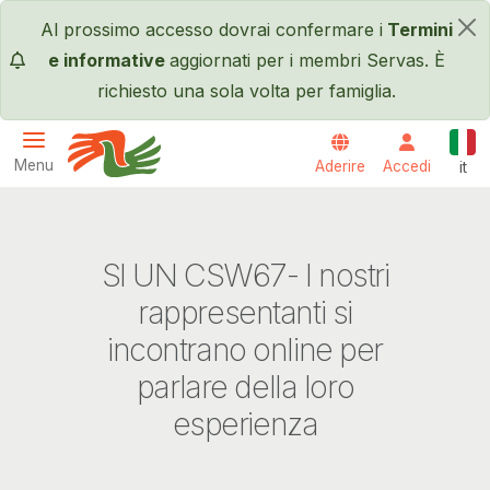
Salta al contenuto principale
Al prossimo accesso dovrai confermare i
Termini
×
e informative
aggiornati per i membri Servas. È
richiesto una sola volta per famiglia.
Itali
Menu
Aderire
Accedi
it
Servas International
SI UN CSW67- I nostri
rappresentanti si
incontrano online per
parlare della loro
esperienza