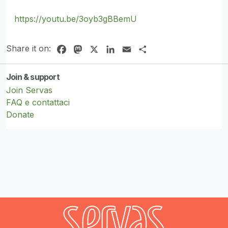
https://youtu.be/3oyb3gBBemU
Share it on:
Facebook
Mastodon
X
LinkedIn
Email
Share
Join & support
Join Servas
FAQ e contattaci
Donate