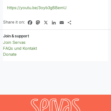
https://youtu.be/3oyb3gBBemU
Share it on:
Facebook
Mastodon
X
LinkedIn
Email
Share
Join & support
Join Servas
FAQs und Kontakt
Donate