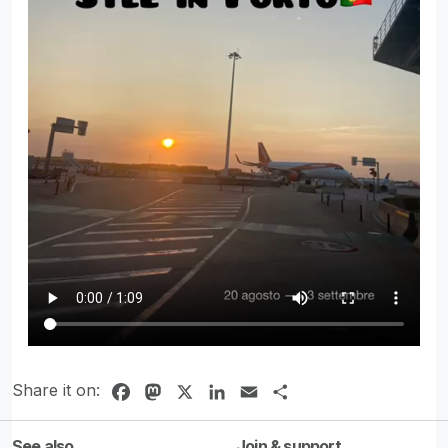
Share it on:
Facebook
Mastodon
X
LinkedIn
Email
Share
See also
Join & support