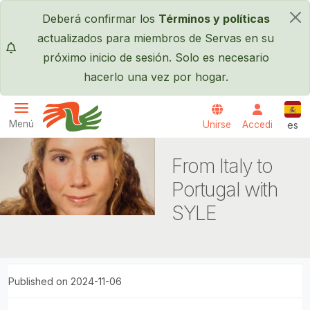
Pasar al contenido principal
Deberá confirmar los
Términos y políticas
×
actualizados para miembros de Servas en su
próximo inicio de sesión. Solo es necesario
hacerlo una vez por hogar.
Espa
Menú
Unirse
Accedi
es
Servas International
From Italy to
Portugal with
SYLE
Published on 2024-11-06