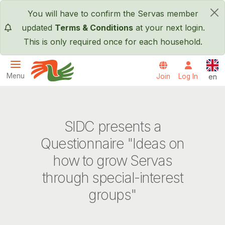
Skip to main content
You will have to confirm the Servas member
×
updated
Terms & Conditions
at your next login.
This is only required once for each household.
Engl
Menu
Join
Log In
en
Servas International
SIDC presents a
Questionnaire "Ideas on
how to grow Servas
through special-interest
groups"