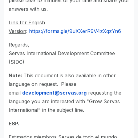
please take 10 minutes of your time and share your
answers with us.
Link for English
Version
:
https://forms.gle/9uXXerR9V4zXqzYn6
Regards,
Servas International Development Committee
(SIDC)
Note:
This document is also available in other
language on request. Please
email
development@servas.org
requesting the
language you are interested with "Grow Servas
International" in the subject line.
ESP.
Estimados miembros Servas de todo el mundo,