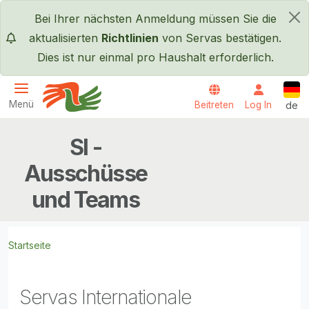
Direkt zum Inhalt
Bei Ihrer nächsten Anmeldung müssen Sie die
×
aktualisierten
Richtlinien
von Servas bestätigen.
Dies ist nur einmal pro Haushalt erforderlich.
Deut
Menü
Beitreten
Log In
de
Servas International
SI -
Ausschüsse
und Teams
Startseite
Servas Internationale