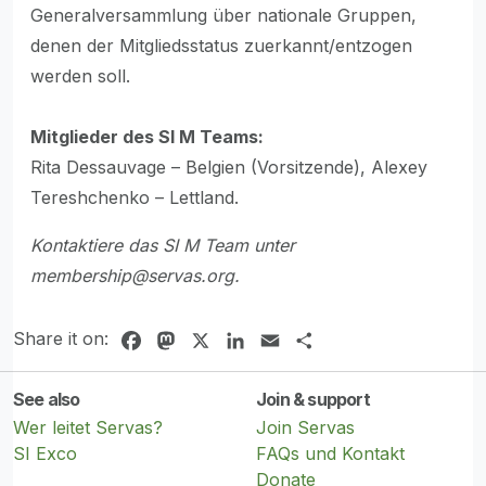
Generalversammlung über nationale Gruppen,
denen der Mitgliedsstatus zuerkannt/entzogen
werden soll.
Mitglieder des SI M Teams:
Rita Dessauvage – Belgien (Vorsitzende), Alexey
Tereshchenko – Lettland.
Kontaktiere das SI M Team unter
membership@servas.org
.
Share it on:
Facebook
Mastodon
X
LinkedIn
Email
Share
See also
Join & support
Wer leitet Servas?
Join Servas
SI Exco
FAQs und Kontakt
Donate