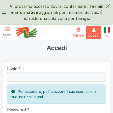
Salta al contenuto principale
Al prossimo accesso dovrai confermare i
Termini
×
e informative
aggiornati per i membri Servas. È
richiesto una sola volta per famiglia.
Itali
Menu
Aderire
Accedi
it
Servas International
Accedi
Login
Per accedere, può utilizzare il suo username o il
suo indirizzo e-mail.
Password