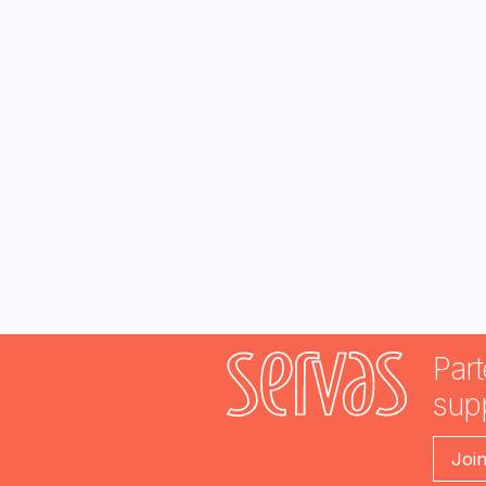
Part
sup
Joi