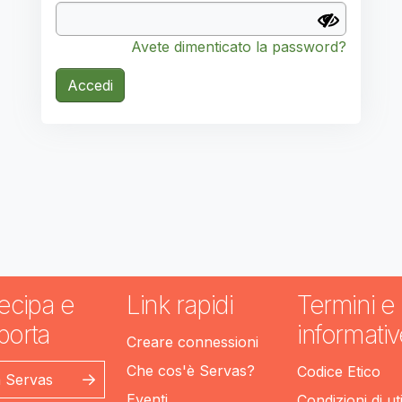
Avete dimenticato la password?
Accedi
ecipa e
Link rapidi
Termini e
porta
informativ
Creare connessioni
Che cos'è Servas?
Codice Etico
n Servas
Eventi
Condizioni di ut