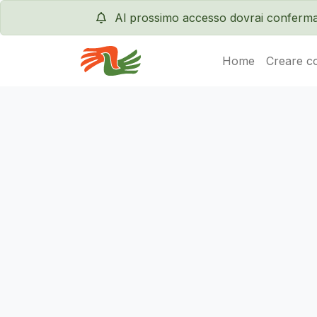
Al prossimo accesso dovrai conferma
Home
Creare c
Servas International