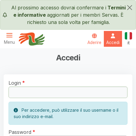
Salta al contenuto principale
Al prossimo accesso dovrai confermare i
Termini
×
e informative
aggiornati per i membri Servas. È
richiesto una sola volta per famiglia.
Itali
Menu
Aderire
Accedi
it
Servas International
Accedi
Login
Per accedere, può utilizzare il suo username o il
suo indirizzo e-mail.
Password