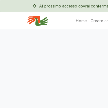
Al prossimo accesso dovrai conferma
Home
Creare c
Servas International