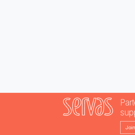
Part
sup
Joi