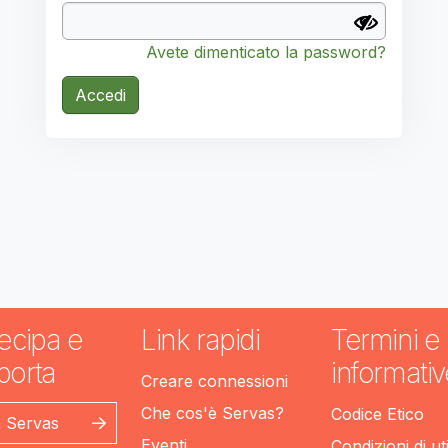
Avete dimenticato la password?
Accedi
ecipa e
Link rapidi
Termini e
porta
informativ
Creare connessioni
Che cos'è Servas?
Codice Etico
n Servas
Eventi
Condizioni di ut