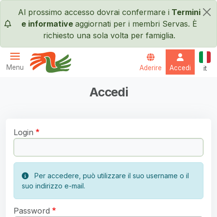
Salta al contenuto principale
Al prossimo accesso dovrai confermare i
Termini
×
e informative
aggiornati per i membri Servas. È
richiesto una sola volta per famiglia.
Itali
Menu
Aderire
Accedi
it
Servas International
Accedi
Login
Per accedere, può utilizzare il suo username o il
suo indirizzo e-mail.
Password