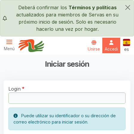
Pasar al contenido principal
Deberá confirmar los
Términos y políticas
×
actualizados para miembros de Servas en su
próximo inicio de sesión. Solo es necesario
hacerlo una vez por hogar.
Espa
Menú
Unirse
Accedi
es
Servas International
Iniciar sesión
Login
Puede utilizar su identificador o su dirección de
correo electrónico para iniciar sesión.