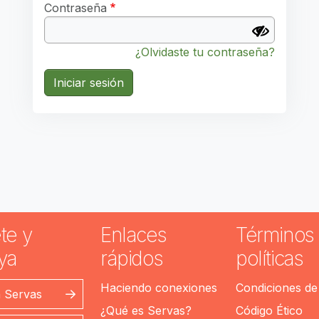
Contraseña
¿Olvidaste tu contraseña?
Iniciar sesión
te y
Enlaces
Términos 
ya
rápidos
políticas
Haciendo conexiones
Condiciones de
n Servas
¿Qué es Servas?
Código Ético