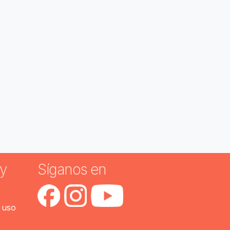
y
Síganos en
 uso