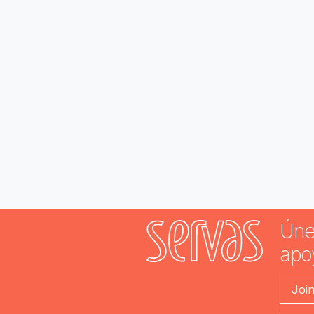
Úne
apo
Joi