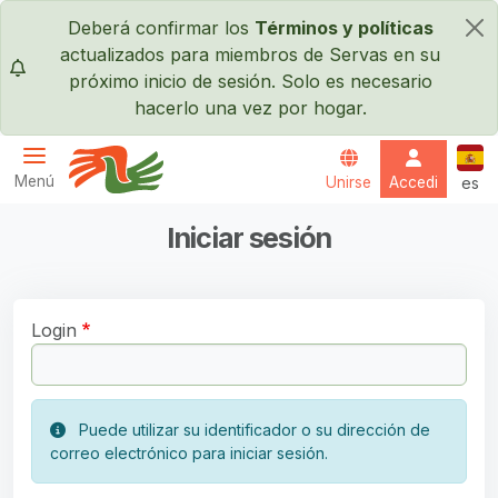
Pasar al contenido principal
Deberá confirmar los
Términos y políticas
×
actualizados para miembros de Servas en su
próximo inicio de sesión. Solo es necesario
hacerlo una vez por hogar.
Espa
Menú
Unirse
Accedi
es
Servas International
Iniciar sesión
Login
Puede utilizar su identificador o su dirección de
correo electrónico para iniciar sesión.