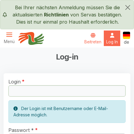
Direkt zum Inhalt
Bei Ihrer nächsten Anmeldung müssen Sie die
×
aktualisierten
Richtlinien
von Servas bestätigen.
Dies ist nur einmal pro Haushalt erforderlich.
Deut
Menü
Beitreten
Log In
de
Servas International
Log-in
Login
Der Login ist mit Benutzername oder E-Mail-
Adresse möglich.
Passwort *