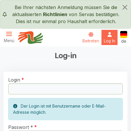
Direkt zum Inhalt
Bei Ihrer nächsten Anmeldung müssen Sie die
×
aktualisierten
Richtlinien
von Servas bestätigen.
Dies ist nur einmal pro Haushalt erforderlich.
Deut
Menü
Beitreten
Log In
de
Servas International
Log-in
Login
Der Login ist mit Benutzername oder E-Mail-
Adresse möglich.
Passwort *